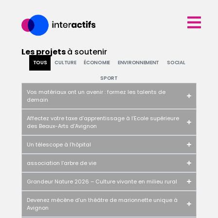
Les projets
à soutenir
TOUS
CULTURE
ÉCONOMIE
ENVIRONNEMENT
SOCIAL
SPORT
Vos matériaux ont un avenir : formez les talents de
demain
Affectez votre taxe d’apprentissage à l’Ecole supérieure
des Beaux-Arts d’Avignon
Un télescope à l’hôpital
association l’arbre de vie
Grandeur Nature 2026 – Culture vivante en milieu rural
Devenez mécène d’un théâtre de marionnette unique à
Avignon